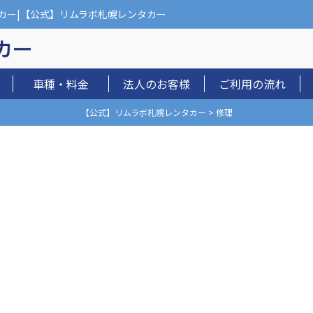
カー|【公式】リムラボ札幌レンタカー
車種・料金
法人のお客様
ご利用の流れ
【公式】リムラボ札幌レンタカー
>
修理